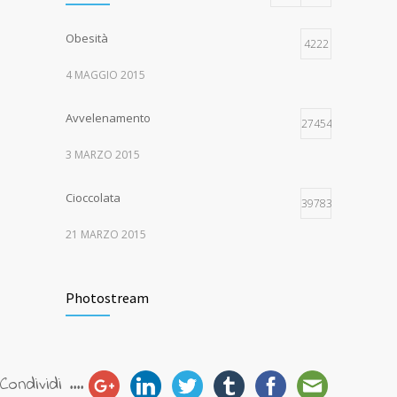
Obesità
4222
4 MAGGIO 2015
Avvelenamento
274543
3 MARZO 2015
Cioccolata
39783
21 MARZO 2015
Rottura legamento crociato
30016
Photostream
15 APRILE 2017
Ostruzione intestinale da nocciolo di
24645
pesca
Condividi ....