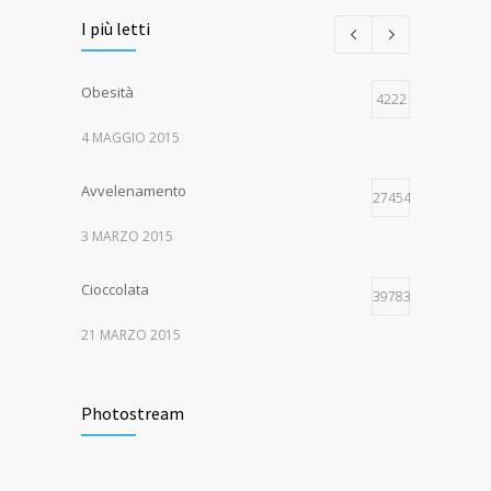
I più letti
Obesità
4222
4 MAGGIO 2015
Avvelenamento
274543
3 MARZO 2015
Cioccolata
39783
21 MARZO 2015
Rottura legamento crociato
30014
Photostream
15 APRILE 2017
Ostruzione intestinale da nocciolo di