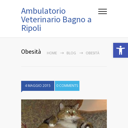
Ambulatorio
Veterinario Bagno a
Ripoli
Open
Obesità
HOME
BLOG
OBESITÀ
4 MAGGIO 2015
0 COMMENTS