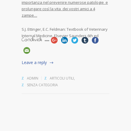
importanza nel prevenire numerose patologie e
prolungare così la vita dei vostri amici a 4
zampe…
S.J. Ettinger, E.C. Feldman: Textbook of Veterinary
Internal Medicine. Elsevier Saunders 6th ed
Condividi ....
Leave a reply
ADMIN
ARTICOLI UTILI
,
SENZA CATEGORIA