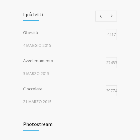
I più letti
Obesità
4217
4 MAGGIO 2015
Avvelenamento
274533
3 MARZO 2015
Cioccolata
39774
21 MARZO 2015
Rottura legamento crociato
30005
Photostream
15 APRILE 2017