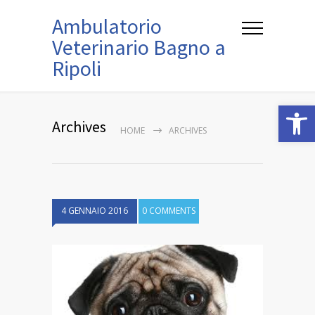
Ambulatorio
Veterinario Bagno a
Ripoli
Open
Archives
HOME
ARCHIVES
4 GENNAIO 2016
0 COMMENTS