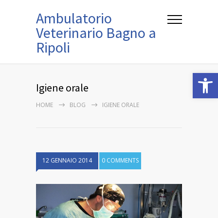
Ambulatorio
Veterinario Bagno a
Ripoli
Open
Igiene orale
HOME
BLOG
IGIENE ORALE
12 GENNAIO 2014
0 COMMENTS