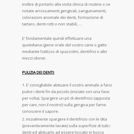
inoltre di portarlo alla visita clinica di routine o se
notate arrossamenti gengivali, sanguinamenti,
colorazioni anomale dei denti, formazione di
tartaro, denti rotti o non stabili, …
E’ fondamentale quindi effettuare una
quotidiana igiene orale del vostro cane o gatto
mediante l’utilizzo di spazzolini, dentifrici o altri
mezzi idonei.
PULIZIA DEI DENTI:
E’ consigliabile abituare il vostro animale a farsi
pulire i denti fin da piccolo (iniziate con una fase
per volta). Spargere un pò di dentifricio (apposta
per cani, non il nostro!) sulla gengiva per farne
conoscere il sapore.
inizialmente spargere il dentifricio con le dita
(preventivamente lavate) sulla superficie di tutti i
denti ed abituarlo ad essere toccato in bocca